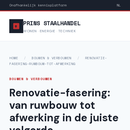
Onafhankelijk kennisplatform
NL
PRINS STAALHANDEL
WONEN · ENERGIE · TECHNIEK
HOME
/
BOUWEN & VERBOUWEN
/
RENOVATIE-
FASERING-RUWBOUW-TOT-AFWERKING
BOUWEN & VERBOUWEN
Renovatie-fasering:
van ruwbouw tot
afwerking in de juiste